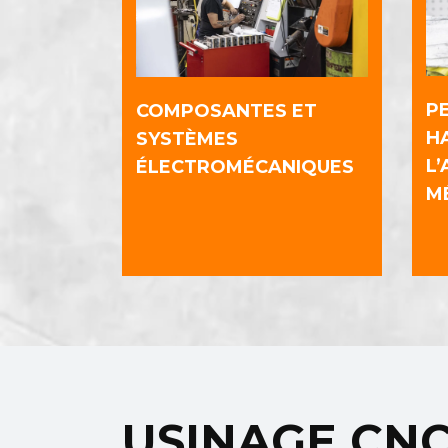
PE
COMPOSANTES ET
H
SYSTÈMES
L
ÉLECTROMÉCANIQUES
M
USINAGE CN