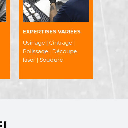
EXPERTISES VARIÉES
Usinage | Cintrage |
Polissage | Découpe
laser | Soudure
EL