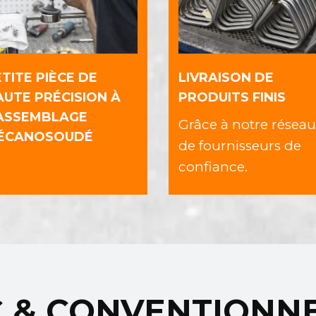
TITE PIÈCE DE
LIVRAISON DE
AUTE PRÉCISION À
PRODUITS FINIS
’ASSEMBLAGE
Grâce à notre réseau
ÉCANOSOUDÉ
de fournisseurs de
confiance.
C & CONVENTIONN