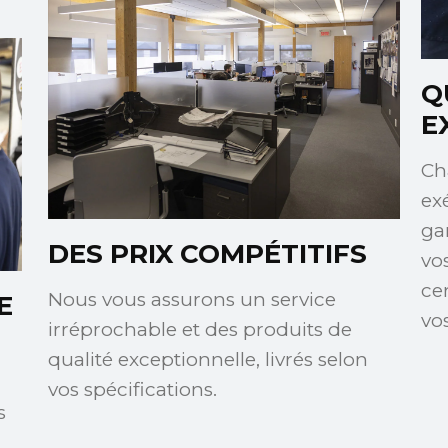
Q
E
Ch
ex
ga
DES PRIX COMPÉTITIFS
vos
ce
Nous vous assurons un service
E
vo
irréprochable et des produits de
qualité exceptionnelle, livrés selon
vos spécifications.
s